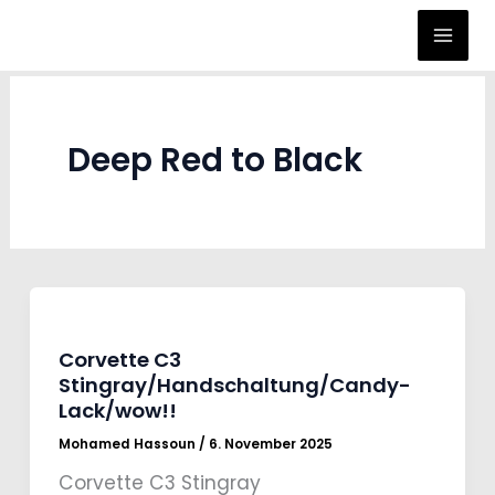
Zum
Inhalt
springen
Deep Red to Black
Corvette C3
Stingray/Handschaltung/Candy-
Lack/wow!!
Mohamed Hassoun
/
6. November 2025
Corvette C3 Stingray