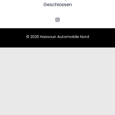
Geschlossen
© 2026 Hassoun Automobile Nord
Schedule a Test Drive
Triumph T900
Name
Email
Phone