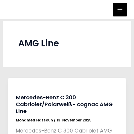
Zum
Inhalt
springen
AMG Line
Mercedes-Benz C 300
Cabriolet/Polarweiß- cognac AMG
Line
Mohamed Hassoun
/
13. November 2025
Mercedes-Benz C 300 Cabriolet AMG