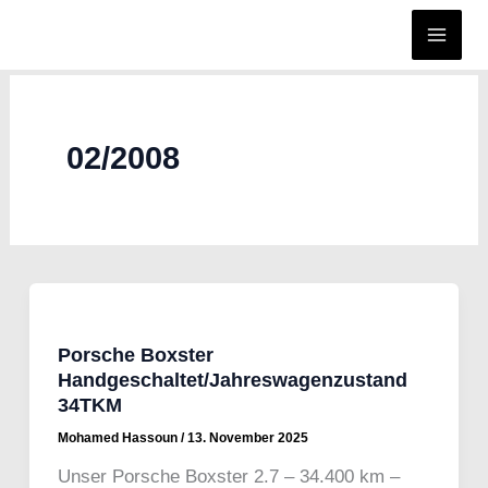
Zum
Inhalt
springen
02/2008
Porsche Boxster
Handgeschaltet/Jahreswagenzustand
34TKM
Mohamed Hassoun
/
13. November 2025
Unser Porsche Boxster 2.7 – 34.400 km –