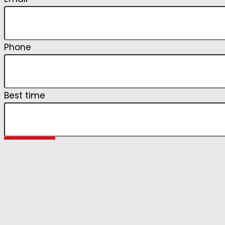
Phone
Best time
Request
Listing statistics for: