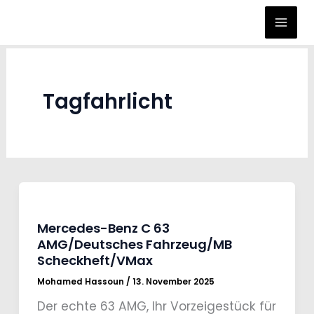
Zum
Inhalt
springen
Tagfahrlicht
Mercedes-Benz C 63
AMG/Deutsches Fahrzeug/MB
Scheckheft/VMax
Mohamed Hassoun
/
13. November 2025
Der echte 63 AMG, Ihr Vorzeigestück für