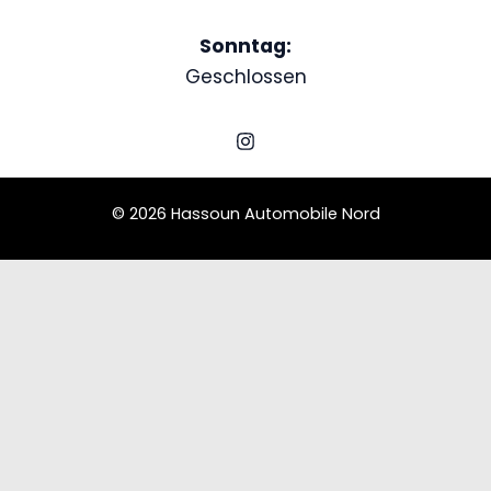
Sonntag:
Geschlossen
© 2026 Hassoun Automobile Nord
Schedule a Test Drive
Ford Mercury Eight
Name
Email
Phone